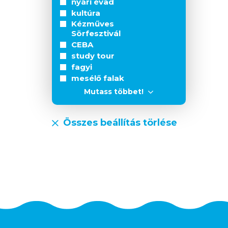
nyári évad
kultúra
Kézműves
Sörfesztivál
CEBA
study tour
fagyi
mesélő falak
Mutass többet!
Összes beállítás törlése