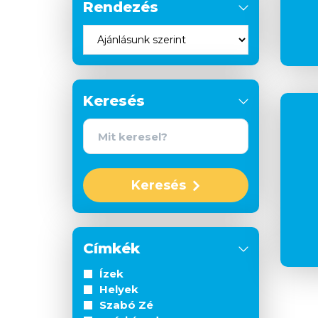
Rendezés
Keresés
Keresés
Címkék
Ízek
Helyek
Szabó Zé