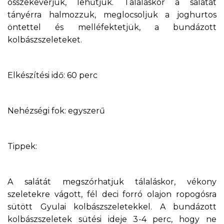
összekeverjük, lehűtjük. Tálaláskor a salátát
tányérra halmozzuk, meglocsoljuk a joghurtos
öntettel és melléfektetjük, a bundázott
kolbászszeleteket.
Elkészítési idő: 60 perc
Nehézségi fok: egyszerű
Tippek:
A salátát megszórhatjuk tálaláskor, vékony
szeletekre vágott, fél deci forró olajon ropogósra
sütött Gyulai kolbászszeletekkel. A bundázott
kolbászszeletek sütési ideje 3-4 perc, hogy ne