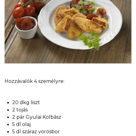
Hozzávalók 4 személyre:
20 dkg liszt
2 tojás
2 pár Gyulai Kolbász
5 dl olaj
5 dl száraz vörösbor