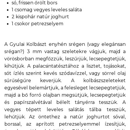
só, frissen őrölt bors
1 csomag vegyes leveles saláta
2 kispohár natúr joghurt
1 csokor petrezselyem
A Gyulai Kolbászt enyhén srégen (vagy elegánsan
srégan?) 3 mm vastag szeletekre vágjuk, majd a
vörösborban megfőzzük, leszűrjük, lecsepegtetjük,
kihűtjük. A palacsintatésztához a lisztet, tojásokat,
sót ízlés szerint kevés szódavízzel, vagy sörrel olaj
sűrűségűre keverjük. A kolbászszeleteket
egyesével belemártjuk, a felesleget lecsepegtetjük,
majd a bő forró olajban megsütjük, lecsepegtetjük
és papírszalvétával bélelt tányérra tesszük. A
vegyes tépett leveles salátás tálba tesszük,
lehűtjük. Az öntethez a natúr joghurtot sóval,
borssal, az aprított petrezselyemmel ízesítjük,