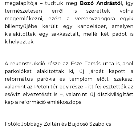
megalapítója – tudtuk meg
Bozó Andrástól
, így
természetesen erről is szerettek volna
megemlékezni, ezért a versenyzongora egyik
billentyűjébe került egy kandeláber, amelyen
kialakítottak egy sakkasztalt, mellé két padot is
kihelyeztek.
A rekonstrukció része az Esze Tamás utca is, ahol
parkolókat alakítottak ki, új járdát kapott a
református parókia és templom előtti szakasz,
valamint az Petőfi tér egy része – itt fejlesztették az
esővíz elvezetését is –, valamint új díszkivilágítást
kap a reformáció emlékoszlopa.
Fotók: Jobbágy Zoltán és Bujdosó Szabolcs