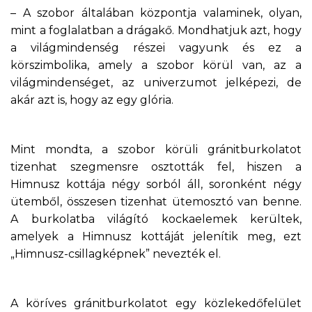
– A szobor általában központja valaminek, olyan,
mint a foglalatban a drágakő. Mondhatjuk azt, hogy
a világmindenség részei vagyunk és ez a
körszimbolika, amely a szobor körül van, az a
világmindenséget, az univerzumot jelképezi, de
akár azt is, hogy az egy glória.
Mint mondta, a szobor körüli gránitburkolatot
tizenhat szegmensre osztották fel, hiszen a
Himnusz kottája négy sorból áll, soronként négy
ütemből, összesen tizenhat ütemosztó van benne.
A burkolatba világító kockaelemek kerültek,
amelyek a Himnusz kottáját jelenítik meg, ezt
„Himnusz-csillagképnek” nevezték el.
A köríves gránitburkolatot egy közlekedőfelület