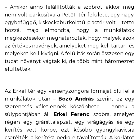
– Amikor anno felállították a szobrot, akkor még
nem volt parkosítva a Petőfi tér felülete, egy nagy,
egybefüggő, kiskockaburkolatú piactér volt – tette
hozzá, majd elmondta, hogy a munkálatok
megkezdésekor meghatározták, hogy melyek azok
az értékes növények, amelyeket meg kell tartani és
melyeket kell kivágni. A felújítás során összesen egy
tucat növényt vágtak ki, de több mint háromezret
elültettek.
Az Erkel tér egy versenyzongora formáját ölti fel a
munkálatok után –
Bozó András
szerint ez egy
szerencsés véletlennek köszönhető –, ennek a
súlypontjában áll
Erkel Ferenc
szobra, amelyet
régen egy gránittalapzat, egy virágágyás és egy
kerítés vett körbe, ezt később gyöngykavicsra
cserélték, a kerítést pedig eltávolították. A korlátot