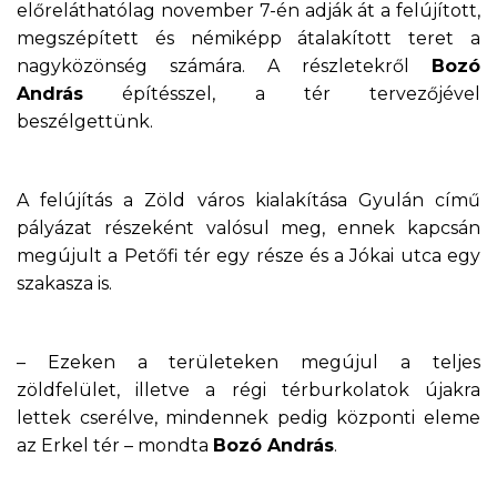
előreláthatólag november 7-én adják át a felújított,
megszépített és némiképp átalakított teret a
nagyközönség számára. A részletekről
Bozó
András
építésszel, a tér tervezőjével
beszélgettünk.
A felújítás a Zöld város kialakítása Gyulán című
pályázat részeként valósul meg, ennek kapcsán
megújult a Petőfi tér egy része és a Jókai utca egy
szakasza is.
– Ezeken a területeken megújul a teljes
zöldfelület, illetve a régi térburkolatok újakra
lettek cserélve, mindennek pedig központi eleme
az Erkel tér – mondta
Bozó András
.